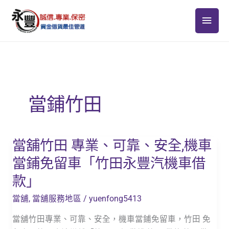
跳
主
至
主
要
要
選
內
容
單
當鋪竹田
當舖竹田 專業、可靠、安全,機車
當
舖
當鋪免留車「竹田永豐汽機車借
竹
款」
田
專
當舖
,
當舖服務地區
/
yuenfong5413
業、
當舖竹田專業、可靠、安全，機車當鋪免留車，竹田 免
可