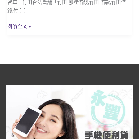
留車、竹田合法當舖「竹田 哪裡借錢,竹田 借款,竹田借
靠、
錢,竹 […]
安
全,
閱讀全文 »
機
車
當
鋪
免
留
車
「竹
田
永
豐
汽
機