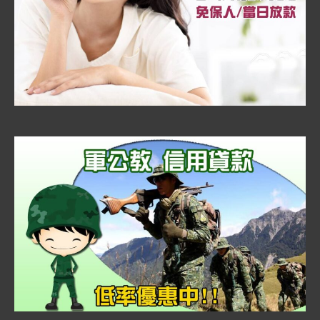
車
借
款」