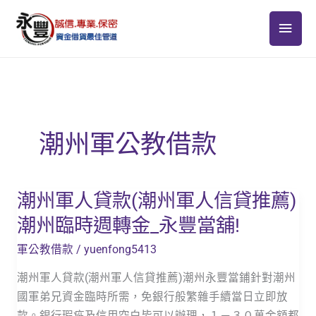
跳
主
至
主
要
要
選
內
容
單
潮州軍公教借款
潮州軍人貸款(潮州軍人信貸推薦)
潮
州
潮州臨時週轉金_永豐當舖!
軍
軍公教借款
/
yuenfong5413
人
貸
潮州軍人貸款(潮州軍人信貸推薦)潮州永豐當鋪針對潮州
款
國軍弟兄資金臨時所需，免銀行般繁雜手續當日立即放
(潮
款。銀行瑕疵及信用空白皆可以辦理，１－３０萬金額都