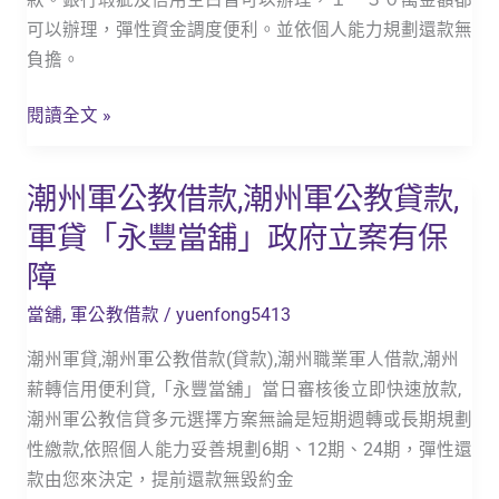
州
可以辦理，彈性資金調度便利。並依個人能力規劃還款無
軍
負擔。
人
信
閱讀全文 »
貸
推
潮州軍公教借款,潮州軍公教貸款,
潮
薦)
州
軍貸「永豐當舖」政府立案有保
潮
軍
州
障
公
臨
教
當舖
,
軍公教借款
/
yuenfong5413
時
借
週
潮州軍貸,潮州軍公教借款(貸款),潮州職業軍人借款,潮州
款,
轉
薪轉信用便利貸,「永豐當舖」當日審核後立即快速放款,
潮
金
潮州軍公教信貸多元選擇方案無論是短期週轉或長期規劃
州
_
性繳款,依照個人能力妥善規劃6期、12期、24期，彈性還
軍
永
款由您來決定，提前還款無毀約金
公