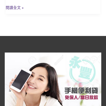
豐
教
當
閱讀全文 »
貸
舖!
款,
軍
貸
「永
豐
當
舖」
政
府
立
案
有
保
障