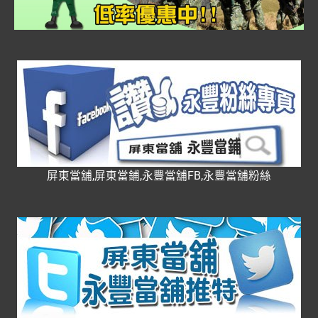
屏東當舖,屏東當鋪,永豐當舖FB,永豐當舖粉絲