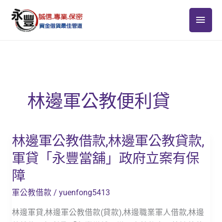
跳
主
至
主
要
要
選
內
容
單
林邊軍公教便利貸
林邊軍公教借款,林邊軍公教貸款,
林
邊
軍貸「永豐當舖」政府立案有保
軍
障
公
教
軍公教借款
/
yuenfong5413
借
林邊軍貸,林邊軍公教借款(貸款),林邊職業軍人借款,林邊
款,