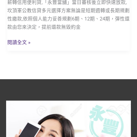
薪轉信用便利貸,「永豐當舖」當日審核後立即快速放款,
林
坎頂軍公教信貸多元選擇方案無論是短期週轉或長期規劃
邊
性繳款,依照個人能力妥善規劃6期、12期、24期，彈性還
軍
款由您來決定，提前還款無毀約金
公
教
閱讀全文 »
貸
款,
軍
貸
「永
豐
當
舖」
政
府
立