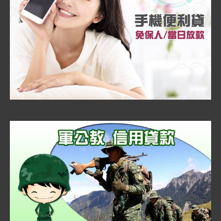
案
有
保
障