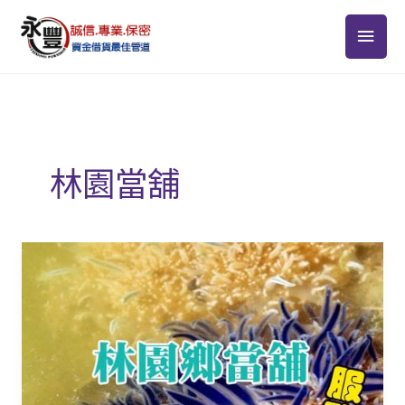
跳
主
至
主
要
要
選
內
容
單
林園當舖
當
舖
林
園
專
業、
可