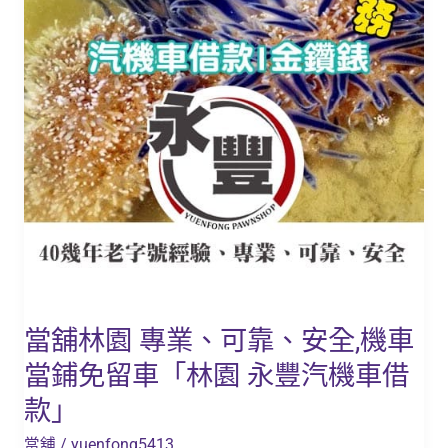
靠、
安
全,
機
車
當
鋪
免
留
車
「林
園
當舖林園 專業、可靠、安全,機車
永
當鋪免留車「林園 永豐汽機車借
豐
汽
款」
機
當舖
/
yuenfong5413