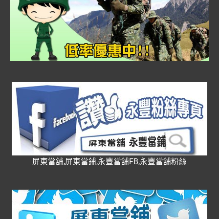
屏東當舖,屏東當鋪,永豐當舖FB,永豐當舖粉絲