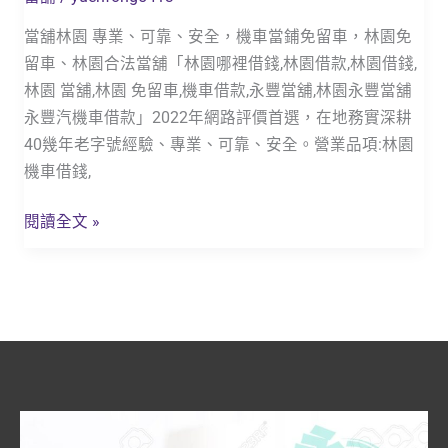
車
借
當舖林園 專業、可靠、安全，機車當鋪免留車，林園免
款」
留車、林園合法當舖「林園哪裡借錢,林園借款,林園借錢,
林園 當舖,林園 免留車,機車借款,永豐當舖,林園永豐當舖
永豐汽機車借款」2022年網路評價首選，在地務實深耕
40幾年老字號經驗、專業、可靠、安全。營業品項:林園
機車借錢,
閱讀全文 »