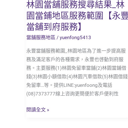
林園當舖服務搜尋結果_林
林
園
園當鋪地區服務範圍【永
當
當舖到府服務】
舖
服
當舖服務地區
/
yuenfong5413
務
永豐當舖服務範圍_林園地區為了進一步提高服
搜
務及滿足客戶的各種需求，永豐也啓動到府服
尋
務。主要服務(1)林園免留車當舖(2)林園當鋪借
結
錢(3)林園小額借款(4)林園汽車借款(5)林園借錢
果
免留車…等。提供LINE:yuenfoong及電話
_
(08)7373777線上咨詢更簡便於客戶便利性
林
園
閱讀全文 »
當
鋪