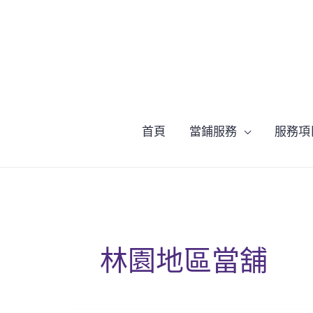
跳
至
主
要
內
容
首頁
當鋪服務
服務項
林園地區當舖