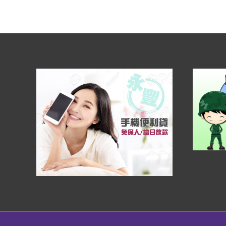
地
區
服
務
範
圍
【永
豐
當
舖
到
府
服
務】