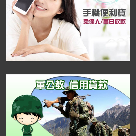
當
舖
到
府
服
務】