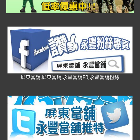
屏東當舖,屏東當鋪,永豐當舖FB,永豐當舖粉絲