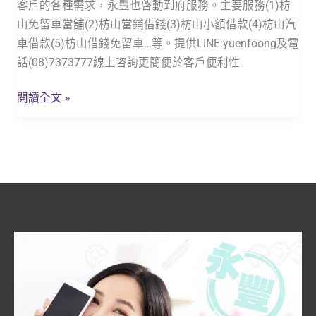
客戶的各種需求，永豐也啓動到府服務。主要服務(1)枋
尋
山免留車當舖(2)枋山當鋪借錢(3)枋山小額借款(4)枋山汽
結
車借款(5)枋山借錢免留車…等。提供LINE:yuenfoong及電
果
話(08)7373777線上咨詢更簡便於客戶便利性
_
枋
閱讀全文 »
山
當
鋪
地
區
服
務
範
圍
【永
豐