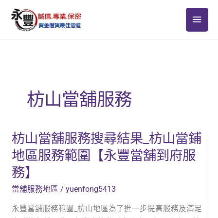
跳
主
至
主
要
要
選
內
容
單
枋山當舖服務
枋山當舖服務搜尋結果_枋山當鋪
枋
山
地區服務範圍【永豐當舖到府服
當
務】
舖
服
當舖服務地區
/
yuenfong5413
務
永豐當舖服務範圍_枋山地區為了進一步提高服務及滿足
搜