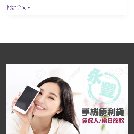
豐
信
閱讀全文 »
當
貸
舖!
推
薦)
枋
寮
臨
時
週
轉
金
_
永
豐
當
舖!