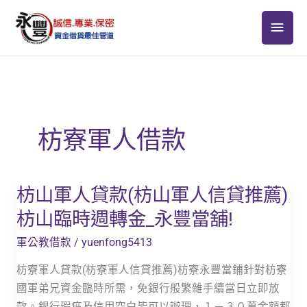
跳
主
至
主
要
要
選
內
容
單
枋寮軍人借款
枋山軍人貸款(枋山軍人信貸推薦)
枋
山
枋山臨時週轉金_永豐當舖!
軍
軍公教借款
/
yuenfong5413
人
貸
枋寮軍人貸款(枋寮軍人信貸推薦)枋寮永豐當鋪針對枋寮
款
國軍弟兄資金臨時所需，免銀行般繁雜手續當日立即放
(枋
款。銀行瑕疵及信用空白皆可以辦理，１－３０萬金額都