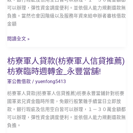
山
可以辦理，彈性資金調度便利。並依個人能力規劃還款無
軍
負擔。當然也會因階級以及服務年資來給申辦者審核借款
人
金額
信
貸
閱讀全文 »
推
薦)
枋寮軍人貸款(枋寮軍人信貸推薦)
枋
枋
寮
枋寮臨時週轉金_永豐當舖!
山
軍
臨
軍公教借款
/
yuenfong5413
人
時
貸
枋寮軍人貸款(枋寮軍人信貸推薦)枋寮永豐當鋪針對枋寮
週
款
國軍弟兄資金臨時所需，免銀行般繁雜手續當日立即放
轉
(枋
款。銀行瑕疵及信用空白皆可以辦理，１－３０萬金額都
金
寮
可以辦理，彈性資金調度便利。並依個人能力規劃還款無
_
軍
負擔。
永
人