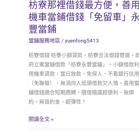
枋寮那裡借錢最方便，善
枋
寮
機車當鋪借錢「免留車」
那
豐當鋪
裡
借
當舖服務地區
/
yuenfong5413
錢
枋寮借錢 枋寮小額貸款，枋寮合法借錢管道，
最
府立案當舖借款「枋寮永豐當舖」。小額借款
方
用機車貸款，當日放款、免保人、不看銀行信
便，
（免聯徵），無須向人低頭借款欠人情。善用
善
鋪借錢適合短期週轉，隨借隨還超便利，無綁
用
約，無毀約金，超彈性！
機
車
閱讀全文 »
當
鋪