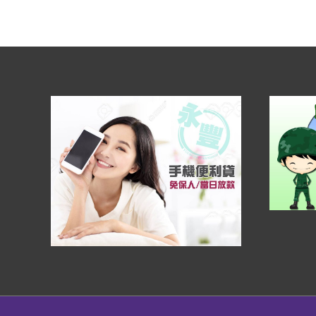
借
錢
「免
留
車」
永
豐
當
鋪