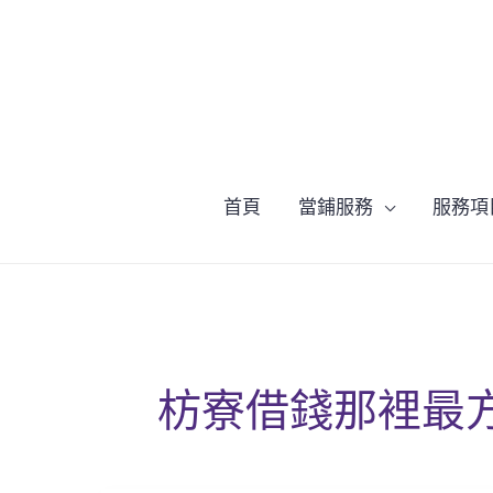
跳
至
主
要
內
容
首頁
當鋪服務
服務項
枋寮借錢那裡最