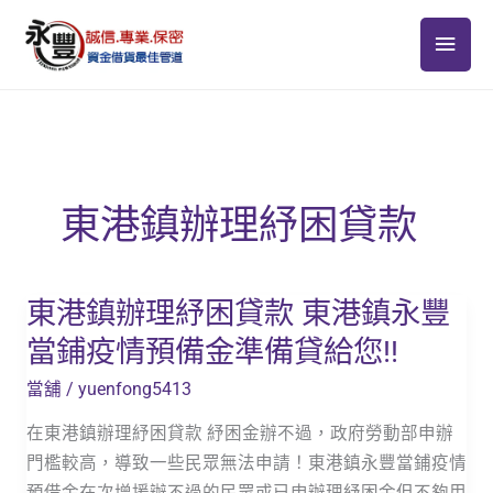
跳
主
至
主
要
要
選
內
容
單
東港鎮辦理紓困貸款
東港鎮辦理紓困貸款 東港鎮永豐
東
港
當鋪疫情預備金準備貸給您!!
鎮
當舖
/
yuenfong5413
辦
理
在東港鎮辦理紓困貸款 紓困金辦不過，政府勞動部申辦
紓
門檻較高，導致一些民眾無法申請！東港鎮永豐當鋪疫情
困
預借金在次增援辦不過的民眾或已申辦理紓困金但不夠用