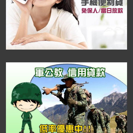
貸
給
您!!