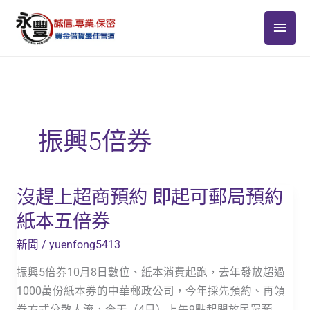
跳
主
至
主
要
要
選
內
容
單
振興5倍券
沒趕上超商預約 即起可郵局預約
沒
趕
紙本五倍券
上
新聞
/
yuenfong5413
超
商
振興5倍券10月8日數位、紙本消費起跑，去年發放超過
預
1000萬份紙本券的中華郵政公司，今年採先預約、再領
約
券方式分散人流，今天（4日）上午9點起開放民眾預