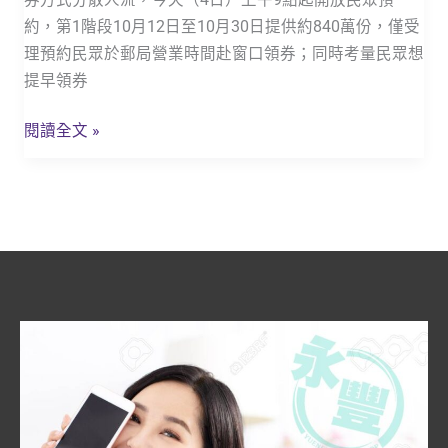
即
約，第1階段10月12日至10月30日提供約840萬份，僅受
起
理預約民眾於郵局營業時間赴窗口領券；同時考量民眾想
可
提早領券
郵
局
閱讀全文 »
預
約
紙
本
五
倍
券