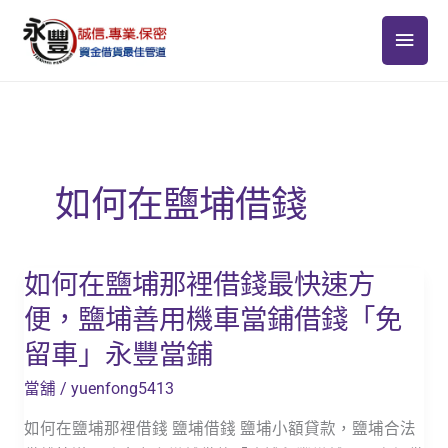
跳
主
至
主
要
要
選
內
容
單
如何在鹽埔借錢
如何在鹽埔那裡借錢最快速方
如
何
便，鹽埔善用機車當鋪借錢「免
在
留車」永豐當鋪
鹽
埔
當舖
/
yuenfong5413
那
如何在鹽埔那裡借錢 鹽埔借錢 鹽埔小額貸款，鹽埔合法
裡