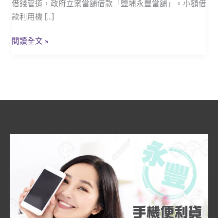
借錢管道，政府立案當舖借款「鹽埔永豐當舖」。小額借
借
款利用機 […]
錢
最
閱讀全文 »
快
速
方
便，
鹽
埔
善
用
機
車
當
鋪
借