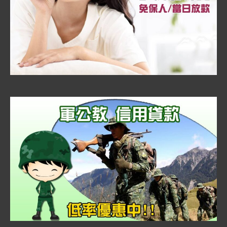
錢
「免
留
車」
永
豐
當
鋪