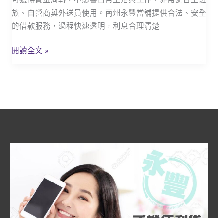
略,
族、自營商與外送員使用。南州永豐當舖提供合法、安全
汽
的借款服務，過程快速透明，利息合理清楚
機
車
閱讀全文 »
當
舖
撥
款
全
解
析