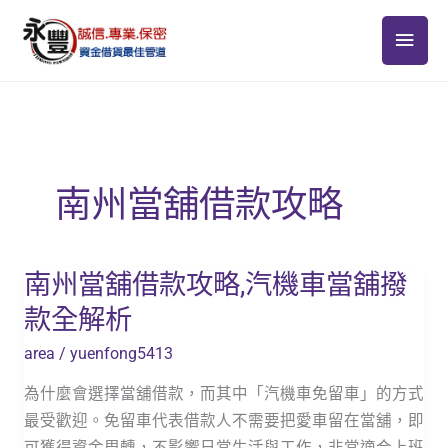
跳
主
至
主
要
要
選
內
容
單
南州當舖借款攻略
南州當舖借款攻略,汽機車當舖撥
南
州
款全解析
當
area
/
yuenfong5413
舖
借
為什麼會選擇當舖借款，而其中「汽機車免留車」的方式
款
最受歡迎。免留車代表借款人不需要把愛車留在當舖，即
攻
可獲得資金周轉，不影響日常生活與工作，非常適合上班