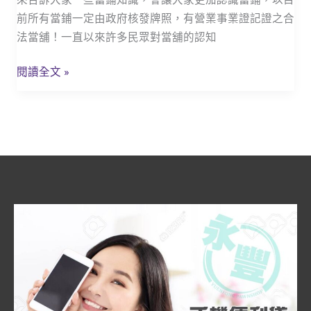
_4
前所有當鋪一定由政府核發牌照，有營業事業證記證之合
家
法當舖！一直以來許多民眾對當舖的認知
合
法
閱讀全文 »
優
值
當
舖！
快
速、
便
利、
PTT
討
論