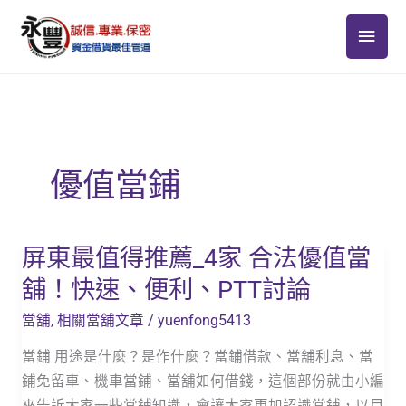
跳
主
至
主
要
要
選
內
容
單
優值當鋪
屏東最值得推薦_4家 合法優值當
屏
東
舖！快速、便利、PTT討論
最
當舖
,
相關當舖文章
/
yuenfong5413
值
得
當鋪 用途是什麼？是作什麼？當鋪借款、當舖利息、當
推
鋪免留車、機車當鋪、當舖如何借錢，這個部份就由小編
薦
來告訴大家一些當鋪知識，會讓大家更加認識當鋪，以目