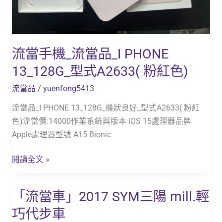
PHONE
13_128G_
型
流當手機_流當品_I PHONE
式
A2633( 粉
13_128G_型式A2633( 粉紅色)
紅
流當品
/
yuenfong5413
色)
流當品_I PHONE 13_128G_機狀良好_型式A2633( 粉紅
色)流當價:14000作業系統與版本 iOS 15處理器品牌
Apple處理器型號 A15 Bionic
閱讀全文 »
「流當車」2017 SYM三陽 mill.輕
「流
當
巧代步車
車」