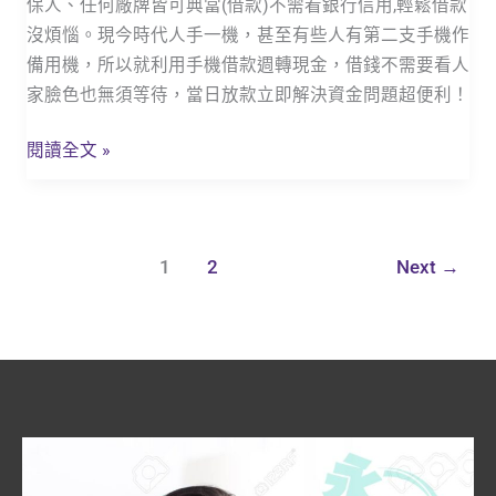
保人、任何廠牌皆可典當(借款)不需看銀行信用,輕鬆借款
貸
沒煩惱。現今時代人手一機，甚至有些人有第二支手機作
\三
備用機，所以就利用手機借款週轉現金，借錢不需要看人
地
家臉色也無須等待，當日放款立即解決資金問題超便利！
門
永
閱讀全文 »
豐
當
鋪,
快
1
2
Next
→
速
放
款,
週
轉
超
便