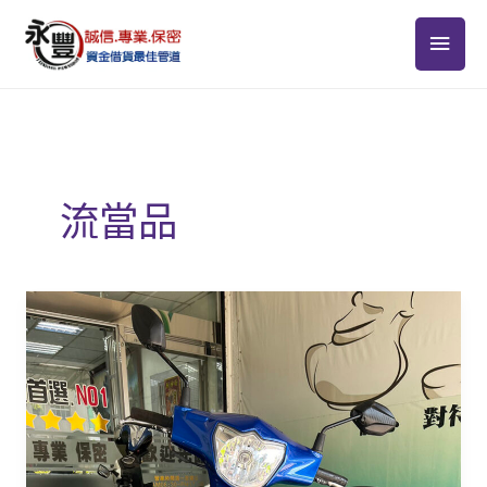
跳
主
至
主
要
要
選
內
容
單
流當品
流
當
車
國
民
輕
巧