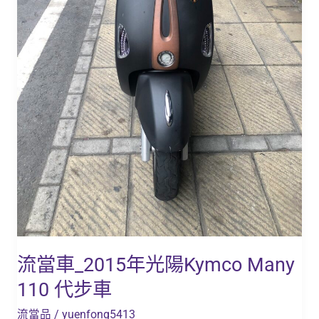
Many
110
代
步
車
流當車_2015年光陽Kymco Many
110 代步車
流當品
/
yuenfong5413