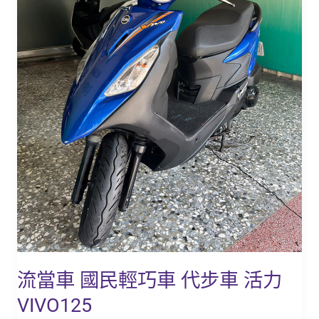
車
代
步
車
活
力
VIVO125
流當車 國民輕巧車 代步車 活力
VIVO125