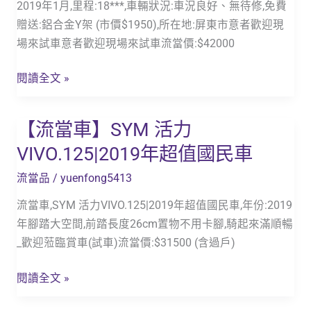
2019年1月,里程:18***,車輛狀況:車況良好、無待修,免費
贈送:鋁合金Y架 (市價$1950),所在地:屏東市意者歡迎現
場來試車意者歡迎現場來試車流當價:$42000
閱讀全文 »
【流當車】SYM 活力
【流
當
VIVO.125|2019年超值國民車
車】
流當品
/
yuenfong5413
SYM
活
流當車,SYM 活力VIVO.125|2019年超值國民車,年份:2019
力
年腳踏大空間,前踏長度26cm置物不用卡腳,騎起來滿順暢
VIVO.125|2019
_歡迎蒞臨賞車(試車)流當價:$31500 (含過戶)
年
超
閱讀全文 »
值