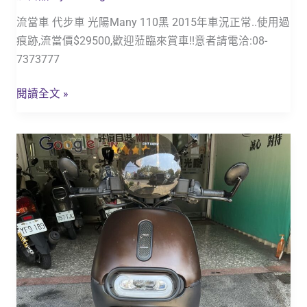
流當車 代步車 光陽Many 110黑 2015年車況正常..使用過
痕跡,流當價$29500,歡迎蒞臨來賞車!!意者請電洽:08-
7373777
閱讀全文 »
流
當
車
2019
年
型
GOGORO
S2
睿