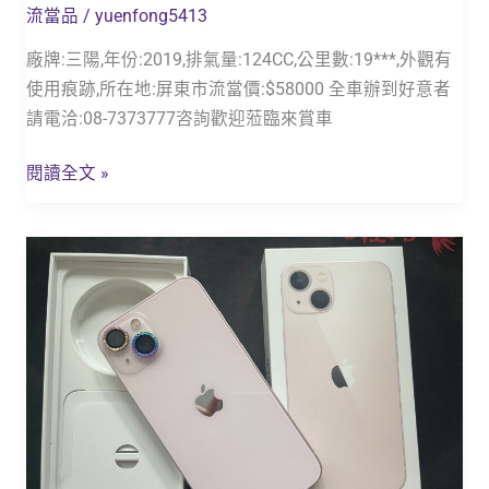
流當品
/
yuenfong5413
廠牌:三陽,年份:2019,排氣量:124CC,公里數:19***,外觀有
使用痕跡,所在地:屏東市流當價:$58000 全車辦到好意者
請電洽:08-7373777咨詢歡迎蒞臨來賞車
閱讀全文 »
流
當
手
機
_
流
當
品
_I