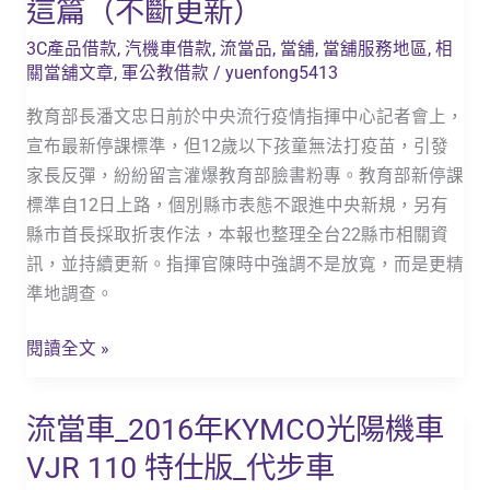
這篇（不斷更新）
停
3C產品借款
,
汽機車借款
,
流當品
,
當舖
,
當舖服務地區
,
相
課
關當舖文章
,
軍公教借款
/
yuenfong5413
標
準
教育部長潘文忠日前於中央流行疫情指揮中心記者會上，
上
宣布最新停課標準，但12歲以下孩童無法打疫苗，引發
路
家長反彈，紛紛留言灌爆教育部臉書粉專。教育部新停課
各
標準自12日上路，個別縣市表態不跟進中央新規，另有
縣
縣市首長採取折衷作法，本報也整理全台22縣市相關資
市
訊，並持續更新。指揮官陳時中強調不是放寬，而是更精
作
準地調查。
法
閱讀全文 »
看
這
篇
流當車_2016年KYMCO光陽機車
流
（不
當
VJR 110 特仕版_代步車
斷
車