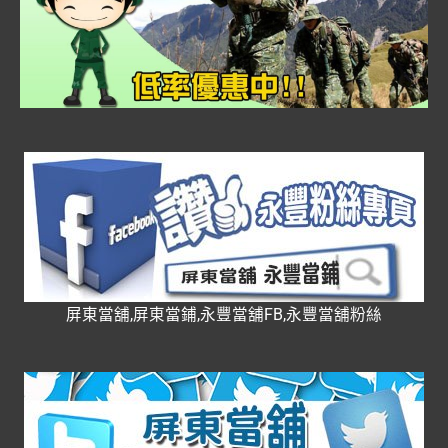
屏東當舖,屏東當鋪,永豐當舖FB,永豐當舖粉絲