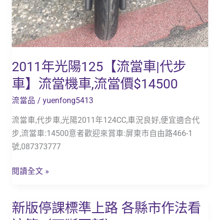
價
$14500
2011年光陽125【流當車|代步
車】流當機車,流當價$14500
流當品
/
yuenfong5413
流當車,代步車,光陽2011年124CC,車況良好,便宜適合代
步,流當車:14500意者歡迎來賞車:屏東市自由路466-1
號,087373777
閱讀全文 »
新版停課標準上路 各縣市作法看
新
版