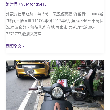
流當品
/
yuenfong5413
2017
SYM
外觀有使用痕跡，無待修，現況優惠價,流當價:33000 (辦
三
到好),三陽 mill 111CC,年份2017年6月,里程:446**,車輛狀
陽
況:車況良好、無待修,所在地:屏東市,意者請電洽:08-
mill.
7373777,歡迎來賞車
輕
巧
閱讀全文 »
代
步
流
車
當
車
_2015
年
光
陽
Kymco