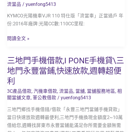
更
流當品
/
yuenfong5413
_2016
新）
年
KYMCO光陽機車VJR 110 特仕版「流當車」正當過戶 年
KYMCO
份:2016年廠牌:光陽CC數:110CC里程:
光
陽
閱讀全文 »
機
車
三地門手機借款,I PONE手機貸\三
三
VJR
地
地門永豐當鋪,快速放款,週轉超便
110
門
特
利
手
仕
機
3C產品借款
,
汽機車借款
,
流當品
,
當舖
,
當舖服務地區
,
相
版
關當舖文章
,
軍公教借款
/
yuenfong5413
借
_
款,I
三地門鄉找手機借錢/借款「永豐三地門當鋪手機貸款」
代
PONE
當日快速放款週轉最便利,三地門手機換現金額度2~10萬
步
手
借給您,週轉找屏東市永豐當鋪能滿足你所需要金額無需
車
機