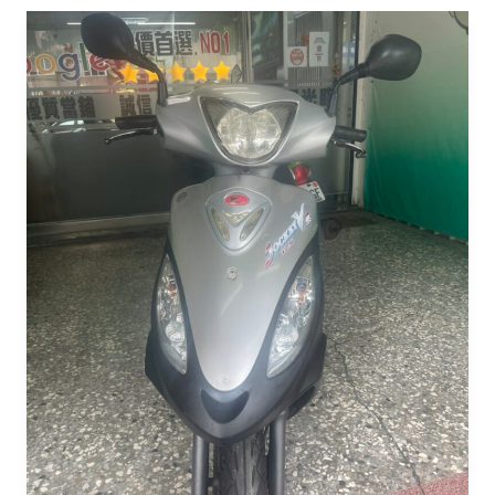
國
2011
民
年
車
光
陽
125【流
當
車|
代
步
車】
流
當
機
車,
流
當